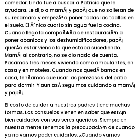
comedor. Linda fue a buscar a Patricio que le
ayudara. Le dijo a mamÃ¡ y papÃ¡ que no salieran de
su recamara y empezÃ³ a poner todas las toallas en
el suelo. El Ãºnico cuarto sin agua fue la cocina.
Cuando llego la compaÃ±Ã­a de restauraciÃ³n a
poner abanicos y los deshumidificadores, papÃ¡
querÃ­a estar viendo lo que estaba sucediendo.
MamÃ¡ al contrario, no se dio nada de cuenta.
Pasamos tres meses viviendo como ambulantes, en
casa y en moteles. Cuando nos quedÃ¡bamos en
casa, tenÃ­amos que usar las perezosas del patio
para dormir. Y aun asÃ­ seguimos cuidando a mamÃ¡
y papÃ¡.
El costo de cuidar a nuestros padres tiene muchas
formas. Los consuelos vienen en saber que estÃ¡n
bien cuidados con sus seres queridos. Siempre en
nuestra mente tenemos la preocupaciÃ³n de cuando
ya no vamos poder cuidarlos. ¿Cuando vamos