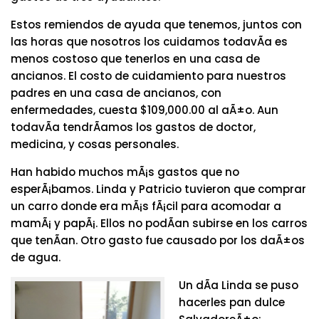
Estos remiendos de ayuda que tenemos, juntos con
las horas que nosotros los cuidamos todavÃ­a es
menos costoso que tenerlos en una casa de
ancianos. El costo de cuidamiento para nuestros
padres en una casa de ancianos, con
enfermedades, cuesta $109,000.00 al aÃ±o. Aun
todavÃ­a tendrÃ­amos los gastos de doctor,
medicina, y cosas personales.
Han habido muchos mÃ¡s gastos que no
esperÃ¡bamos. Linda y Patricio tuvieron que comprar
un carro donde era mÃ¡s fÃ¡cil para acomodar a
mamÃ¡ y papÃ¡. Ellos no podÃ­an subirse en los carros
que tenÃ­an. Otro gasto fue causado por los daÃ±os
de agua.
Un dÃ­a Linda se puso
hacerles pan dulce