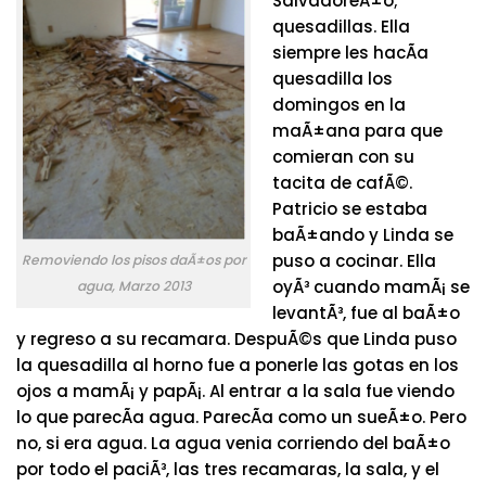
SalvadoreÃ±o;
quesadillas. Ella
siempre les hacÃ­a
quesadilla los
domingos en la
maÃ±ana para que
comieran con su
tacita de cafÃ©.
Patricio se estaba
baÃ±ando y Linda se
puso a cocinar. Ella
Removiendo los pisos daÃ±os por
oyÃ³ cuando mamÃ¡ se
agua, Marzo 2013
levantÃ³, fue al baÃ±o
y regreso a su recamara. DespuÃ©s que Linda puso
la quesadilla al horno fue a ponerle las gotas en los
ojos a mamÃ¡ y papÃ¡. Al entrar a la sala fue viendo
lo que parecÃ­a agua. ParecÃ­a como un sueÃ±o. Pero
no, si era agua. La agua venia corriendo del baÃ±o
por todo el paciÃ³, las tres recamaras, la sala, y el