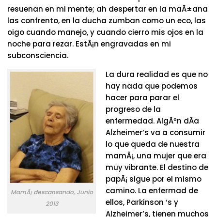
resuenan en mi mente; ah despertar en la maÃ±ana
las confrento, en la ducha zumban como un eco, las
oigo cuando manejo, y cuando cierro mis ojos en la
noche para rezar. EstÃ¡n engravadas en mi
subconsciencia.
La dura realidad es que no
hay nada que podemos
hacer para parar el
progreso de la
enfermedad. AlgÃºn dÃ­a
Alzheimer’s va a consumir
lo que queda de nuestra
mamÃ¡, una mujer que era
muy vibrante. El destino de
papÃ¡ sigue por el mismo
camino. La enfermad de
MamÃ¡ descansando, Junio
ellos, Parkinson ‘s y
2013
Alzheimer’s, tienen muchos