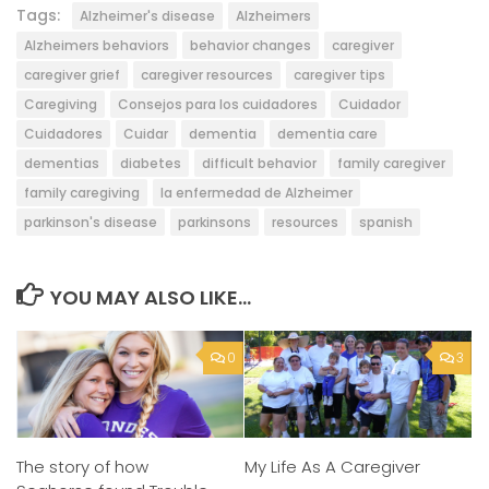
Tags:
Alzheimer's disease
Alzheimers
Alzheimers behaviors
behavior changes
caregiver
caregiver grief
caregiver resources
caregiver tips
Caregiving
Consejos para los cuidadores
Cuidador
Cuidadores
Cuidar
dementia
dementia care
dementias
diabetes
difficult behavior
family caregiver
family caregiving
la enfermedad de Alzheimer
parkinson's disease
parkinsons
resources
spanish
YOU MAY ALSO LIKE...
0
3
The story of how
My Life As A Caregiver