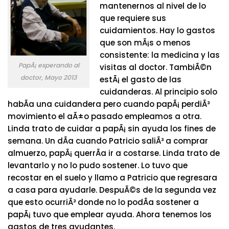
mantenernos al nivel de lo
que requiere sus
cuidamientos. Hay lo gastos
que son mÃ¡s o menos
consistente: la medicina y las
PapÃ¡ esperando al
visitas al doctor. TambiÃ©n
doctor, Mayo 2013
estÃ¡ el gasto de las
cuidanderas. Al principio solo
habÃ­a una cuidandera pero cuando papÃ¡ perdiÃ³
movimiento el aÃ±o pasado empleamos a otra.
Linda trato de cuidar a papÃ¡ sin ayuda los fines de
semana. Un dÃ­a cuando Patricio saliÃ³ a comprar
almuerzo, papÃ¡ querrÃ­a ir a costarse. Linda trato de
levantarlo y no lo pudo sostener. Lo tuvo que
recostar en el suelo y llamo a Patricio que regresara
a casa para ayudarle. DespuÃ©s de la segunda vez
que esto ocurriÃ³ donde no lo podÃ­a sostener a
papÃ¡ tuvo que emplear ayuda. Ahora tenemos los
gastos de tres ayudantes.