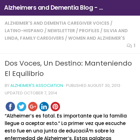
Alzheimers and Dementia Blog - Alzheimers Association of Northern California and Northern Nevada
Skip to content
ALZHEIMER'S AND DEMENTIA CAREGIVER VOICES
/
LATINO-HISPANO
/
NEWSLETTER
/
PROFILES
/
SILVIA AND
LINDA, FAMILY CAREGIVERS
/
WOMEN AND ALZHEIMER'S
1
Dos Voces, Un Destino: Manteniendo
El Equilibrio
BY
ALZHEIMER'S ASSOCIATION
· PUBLISHED
AUGUST 30, 2013
·
UPDATED
OCTOBER 7, 2014
“Alzheimer’s es fatal. Es importante que la familia
llegue a aceptar esto.” La primer vez que escuche
esto fue en una junta de educaciÃ³n sobre la
enfermedad de Alzheimer’s. Estas palabras